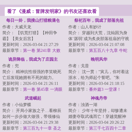
看了《漫威：冒牌发明家》的书友还喜欢看
每日一卦，我搜山打猎粮满仓
祭祀百年，我成了部落先祖
作者：大威天龙
作者：山人有妙计
简介： 【饥荒打猎】【种田争
简介： 穿越到大荒，沈灿因为身
霸】【美女后宫】
体‘孱弱‘成为炙炎部落祖庙的守祧
更新时间：2026-03-04 21:27:29
（tiao），负责祖庙日常洒扫...
更新时间：2026-03-04 21:07:08
穿越王朝末年，正值饥...
最新章节：
第一卷 第241章 大败
最新章节：
第五百八十九章 牛蛇
无踪，老祖平等的爱你们每一个
诡异降临，我成为了庄园主
晚明风华
种族
作者：兜
作者：戈昔
简介： 精神抗性很强的李笑晓死
简介： 沈一贯：“寅儿，你对着这
亡后发现她拥有不死的能力。
浙水，给为师起个誓吧。”朱
更新时间：2026-03-04 21:26:11
寅：“先生要学生起个什么誓？”沈
更新时间：2026-03-04 21:18:15
李笑晓：...
最新章节：
第一卷 第45章 一滴眼
一...
最新章节：
番外篇3 一堂课！
泪从雕像上滑落
武道崛起
神魂丹帝
作者：小仙梦蝶
作者：浊酒一湖
简介： 开局小家族之子…看柳辰
简介： 少年十年坚持，却惨遭未
如何一步步做大做强，带领修仙
婚妻夺取武魂而亡！穿越觉醒神
世界屹立星界之巅不一样的修仙
更新时间：2026-03-04 21:29:38
秘武魂的秦朗，发誓绝不再让别
更新时间：2026-03-04 20:26:22
体系仙...
最新章节：
第三百九十一章 圣之
人左右...
最新章节：
第三千七百四十二章