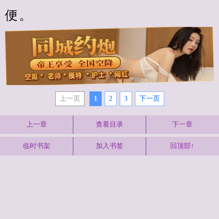
便。
上一页
1
2
3
下一页
上一章
查看目录
下一章
临时书架
加入书签
回顶部↑