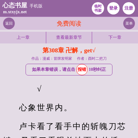
心态书屋
手机版
临时
登录
注册
书架
m.xtxyjx.net
免费阅读
返回
菜单
上一章
查看最新章节
下一章
第308章 卍解，get√
作品：漫威：冒牌发明家
作者：酉时二把刀
如果本章错误，请点击
报错
10秒纠正
　　√
心象世界内。
卢卡看了看手中的斩魄刀芯