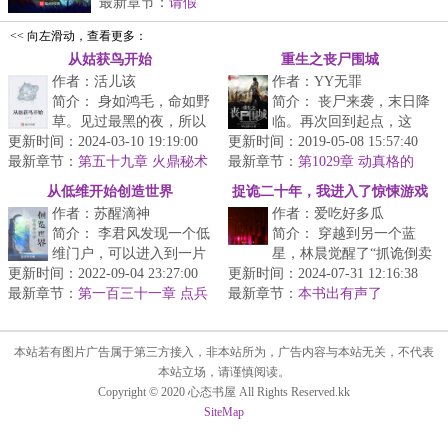
最新章节：
请假
<< 向左滑动，查看更多：
从姑获鸟开始
重生之丧尸围城
作者：活儿该
作者：YY无罪
简介： 身如鸿毛，命如野
简介： 丧尸来袭，末日降
草。见过最黑的夜，所以
临。再次回到起点，这
更新时间：2024-03-10 19:19:00
心中炽烈明亮的火焰，从
更新时间：2019-05-08 15:57:40
次，他只想狠狠的干翻这
最新章节：
不动摇。
第五十九章 火鼎秘术
最新章节：
些死而复生的行尸走肉!
第1029章 动真格的
了！
从低维开始创造世界
捉诡二十年，我进入了惊悚游戏
作者：苏醒滴神
作者：爱吃好多瓜
简介： 李君风发现一个低
简介： 穿越到另一个蓝
维门户，可以进入到一片
星，林晨觉醒了“抓诡倒卖
更新时间：2022-09-04 23:27:00
低维宇宙空间当中，在这
更新时间：2024-07-31 12:16:38
系统”。可以捕捉诡异，卖
最新章节：
里他拥有神灵的力量，至
第一百三十一章 点兵
最新章节：
去黑矿洞挖矿，换取神
本书出有声了
点将，海啸狂风起，水淹陆地三
高...
诡...
万里
本站若有图片广告属于第三方接入，非本站所为，广告内容与本站无关，不代表
本站立场，请谨慎阅读。
Copyright © 2020 心态书屋 All Rights Reserved.kk
SiteMap