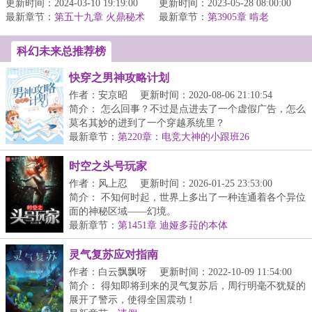
更新时间：2024-03-10 19:19:00
心中炽烈明亮的火焰，从
更新时间：2023-05-28 08:00:00
获得永生的生命，同时在
最新章节：
不动摇。
第五十九章 火鼎秘术
最新章节：
现实世界，收获属于自己
第3905章 啃老
42（完）
的...
科幻未来总推荐榜
快穿之男神攻略计划
作者：安京昭
更新时间：2020-08-06 21:10:54
简介： 怎么回事？不过是点进去了一个虚假广告，怎么
莫名其妙的进到了一个穿越系统里？
...
最新章节：
第220章：电竞大神的小跟班26
时空之头号玩家
作者：风上忍
更新时间：2026-01-25 23:53:00
简介： 不知何时起，世界上多出了一种连通着各个异位
面的神秘区域——幻境。
最新章节：
第1451章 迪娅多菈的本体
...
灵气复苏应对指南
作者：白云飘飘呀
更新时间：2022-10-09 11:54:00
简介： 得知即将到来的灵气复苏后，周行明毫不犹疑的
展开了警示，使得全国震动！