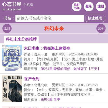
心态书屋
手机版
临时
登录
注册
书架
m.xtxyjx.net
书名：
科幻未来
返回
菜单
科幻未来分类推荐
末日求生：我在海上建堡垒
作者：喜乐一夏
更新时间：2026-08-05 23:37:00
简介： 【每日9点更新】【无cp+海上求生+基建+升级
流+微群像】周然一朝重生，发现自己重回...
最新章节：
第254章 豪横的周然，她被耍了【三更】
丧尸专列
作者：北北北馥
更新时间：2026-08-05 23:35:59
简介： 【末世，超真实，无系统，硬核，火车，重卡，
慢节奏，公路文】\n【本书拥有完整独立的世...
最新章节：
第810章 名单