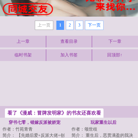
上一页
1
2
3
下一页
上一章
查看目录
下一章
临时书架
加入书签
回顶部↑
看了《漫威：冒牌发明家》的书友还喜欢看
穿书七零，错嫁反派被娇宠
玩家重生以后
作者：竹苑青青
作者：颂世歧
简介： 【先婚后爱+反派大佬+创
简介： 重生后，恶贯满盈的我决