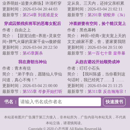
业养萌娃+追妻火葬场】许清柠穿
定从良。三天内，还掉父亲积累
成了年代文里未婚先孕的炮灰女
更新时间：2026-03-04 20:44:03
的赌债，拜入天下第一大宗门，
更新时间：2026-03-04 21:02:11
配...
最新章节：
第254章 到底谁是女
找到前...
最新章节：
第201章 锁蛟井（3k）
主？
穿成囚禁残疾将军的恶毒女配后
冲喜娇妻有空间，捡个糙汉宠上
作者：自由之上
作者：黑色幕帏
天
简介： 【甜宠治愈+养崽+灵泉空
简介： 种田+经商+宠夫宠上天的
间+脾气火爆的富家千金vs傲娇倔
文文)娘家不爱，舍，婆家要我陪
强的少年将军】
更新时间：2026-03-04 20:22:50
葬，弃，只有身边那个围着她不
更新时间：2026-03-04 20:51:00
最新章节：
第45章厮杀
停...
最新章节：
第一百七十章 皇帝暴
毙
我在唐朝当神仙
从趋吉避凶开始顺势成神
作者：青木有信
作者：叮叮小石头
简介： “弟子李白，愿随仙人学仙
简介： 【我叫陈盛，当你看到这
问道，真心不悔！”
句话时，我已经死了……】……
更新时间：2026-03-04 21:00:00
一朝穿越，命如草芥，睁眼便是
更新时间：2026-03-04 21:11:25
“丹丘生，孟夫...
最新章节：
第555章 岑参开始打听
两军对...
最新章节：
第311章 反击瀚海宗！
（+3）
聂湘君心虚！
书名：
本站若有图片广告属于第三方接入，非本站所为，广告内容与本站无关，不代表
本站立场，请谨慎阅读。
Copyright © 2020 心态书屋 All Rights Reserved.kk