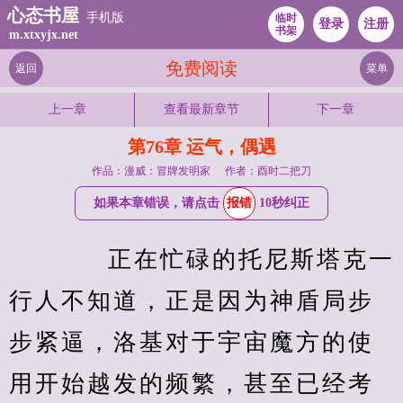
心态书屋
手机版
临时
登录
注册
书架
m.xtxyjx.net
免费阅读
返回
菜单
上一章
查看最新章节
下一章
第76章 运气，偶遇
作品：漫威：冒牌发明家
作者：酉时二把刀
如果本章错误，请点击
报错
10秒纠正
　　正在忙碌的托尼斯塔克一
行人不知道，正是因为神盾局步
步紧逼，洛基对于宇宙魔方的使
用开始越发的频繁，甚至已经考