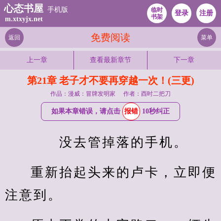
心态书屋
手机版
临时
登录
注册
书架
m.xtxyjx.net
免费阅读
返回
菜单
上一章
查看最新章节
下一章
第21章 老子才不要再穿越一次！(三更)
作品：漫威：冒牌发明家
作者：酉时二把刀
如果本章错误，请点击
报错
10秒纠正
　　没去管掉落的手机。
重新抬起头来的卢卡，立即便
注意到。