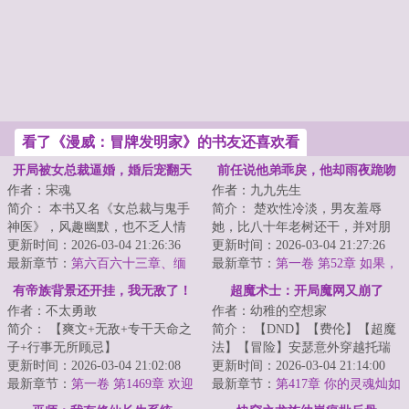
看了《漫威：冒牌发明家》的书友还喜欢看
开局被女总裁逼婚，婚后宠翻天
前任说他弟乖戾，他却雨夜跪吻
作者：宋魂
作者：九九先生
我
简介： 本书又名《女总裁与鬼手
简介： 楚欢性冷淡，男友羞辱
神医》，风趣幽默，也不乏人情
她，比八十年老树还干，并对朋
世故、爱情与哲理。
更新时间：2026-03-04 21:26:36
友放话：“随便玩，谁睡成了，我
更新时间：2026-03-04 21:27:26
最新章节：
第六百六十三章、缅
送他锦...
最新章节：
第一卷 第52章 如果，
甸难题，我来解决
我说喜欢楚欢呢？
有帝族背景还开挂，我无敌了！
超魔术士：开局魔网又崩了
作者：不太勇敢
作者：幼稚的空想家
简介： 【爽文+无敌+专干天命之
简介： 【DND】【费伦】【超魔
子+行事无所顾忌】
法】【冒险】安瑟意外穿越托瑞
更新时间：2026-03-04 21:02:08
尔，魔法女神又双叒叕出事了！
更新时间：2026-03-04 21:14:00
帝族一怒，浮尸...
最新章节：
第一卷 第1469章 欢迎
最新章节：
第417章 你的灵魂灿如
进入地狱，被盯上了
星河