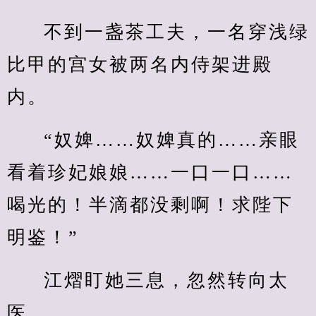
不到一盏茶工夫，一名穿浅绿
比甲的宫女被两名内侍架进殿
内。
“奴婢……奴婢真的……亲眼
看着珍妃娘娘……一口一口……
喝光的！半滴都没剩啊！求陛下
明鉴！”
江熠盯她三息，忽然转向太
医。