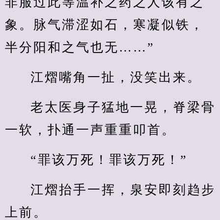
非服过此等温补之药之人该有之
象。脉气滞涩如石，寒凝似铁，
半分阳和之气也无……”
江熠嘴角一扯，没笑出来。
老太医身子猛地一晃，脊梁骨
一软，扑通一声重重叩首。
“罪该万死！罪该万死！”
江熠抬手一挥，泉安即刻趋步
上前。