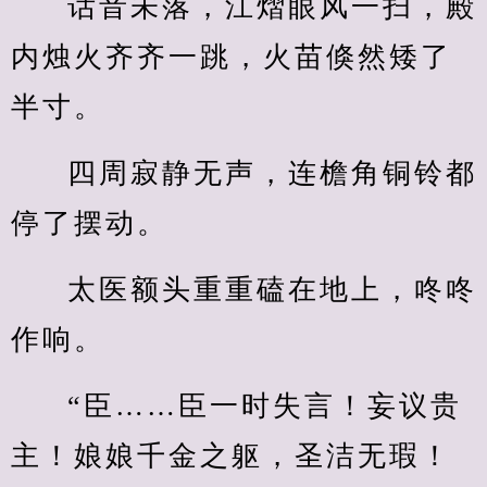
话音未落，江熠眼风一扫，殿
内烛火齐齐一跳，火苗倏然矮了
半寸。
四周寂静无声，连檐角铜铃都
停了摆动。
太医额头重重磕在地上，咚咚
作响。
“臣……臣一时失言！妄议贵
主！娘娘千金之躯，圣洁无瑕！