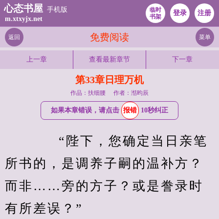
心态书屋
手机版
临时
登录
注册
书架
m.xtxyjx.net
免费阅读
返回
菜单
上一章
查看最新章节
下一章
第33章日理万机
作品：扶细腰
作者：湉昀辰
如果本章错误，请点击
报错
10秒纠正
　　“陛下，您确定当日亲笔
所书的，是调养子嗣的温补方？
而非……旁的方子？或是誊录时
有所差误？”