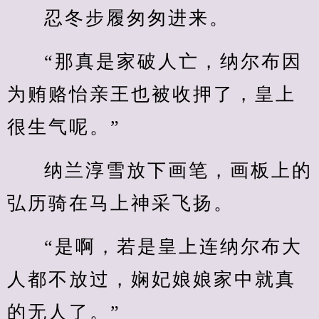
忍冬步履匆匆进来。
“那真是家破人亡，纳尔布因
为贿赂怡亲王也被收押了，皇上
很生气呢。”
纳兰淳雪放下画笔，画板上的
弘历骑在马上神采飞扬。
“是啊，若是皇上连纳尔布大
人都不放过，娴妃娘娘家中就真
的无人了。”