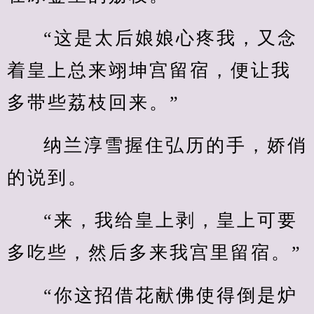
“这是太后娘娘心疼我，又念
着皇上总来翊坤宫留宿，便让我
多带些荔枝回来。”
纳兰淳雪握住弘历的手，娇俏
的说到。
“来，我给皇上剥，皇上可要
多吃些，然后多来我宫里留宿。”
“你这招借花献佛使得倒是炉