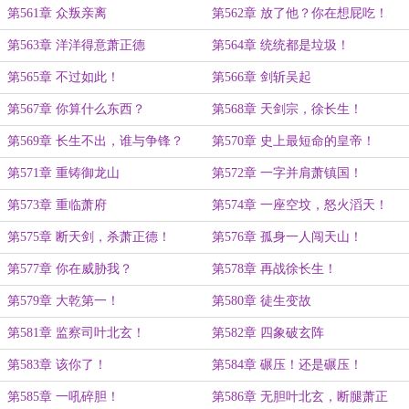
第561章 众叛亲离
第562章 放了他？你在想屁吃！
第563章 洋洋得意萧正德
第564章 统统都是垃圾！
第565章 不过如此！
第566章 剑斩吴起
第567章 你算什么东西？
第568章 天剑宗，徐长生！
第569章 长生不出，谁与争锋？
第570章 史上最短命的皇帝！
第571章 重铸御龙山
第572章 一字并肩萧镇国！
第573章 重临萧府
第574章 一座空坟，怒火滔天！
第575章 断天剑，杀萧正德！
第576章 孤身一人闯天山！
第577章 你在威胁我？
第578章 再战徐长生！
第579章 大乾第一！
第580章 徒生变故
第581章 监察司叶北玄！
第582章 四象破玄阵
第583章 该你了！
第584章 碾压！还是碾压！
第585章 一吼碎胆！
第586章 无胆叶北玄，断腿萧正