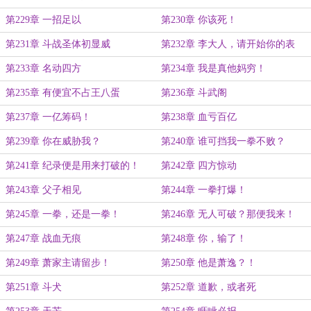
第229章 一招足以
第230章 你该死！
第231章 斗战圣体初显威
第232章 李大人，请开始你的表
演！
第233章 名动四方
第234章 我是真他妈穷！
第235章 有便宜不占王八蛋
第236章 斗武阁
第237章 一亿筹码！
第238章 血亏百亿
第239章 你在威胁我？
第240章 谁可挡我一拳不败？
第241章 纪录便是用来打破的！
第242章 四方惊动
第243章 父子相见
第244章 一拳打爆！
第245章 一拳，还是一拳！
第246章 无人可破？那便我来！
第247章 战血无痕
第248章 你，输了！
第249章 萧家主请留步！
第250章 他是萧逸？！
第251章 斗犬
第252章 道歉，或者死