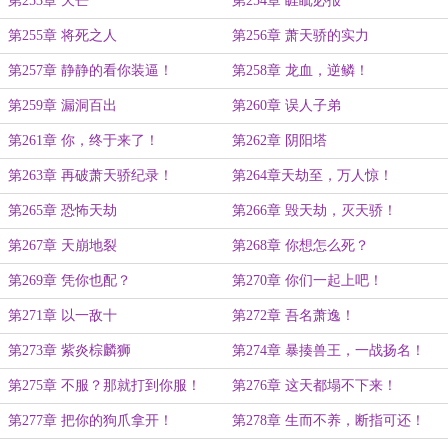
第253章 天芒
第254章 睚眦必报
第255章 将死之人
第256章 萧天骄的实力
第257章 静静的看你装逼！
第258章 龙血，逆鳞！
第259章 漏洞百出
第260章 误人子弟
第261章 你，终于来了！
第262章 阴阳塔
第263章 再破萧天骄纪录！
第264章天劫至，万人惊！
第265章 恐怖天劫
第266章 毁天劫，灭天骄！
第267章 天崩地裂
第268章 你想怎么死？
第269章 凭你也配？
第270章 你们一起上吧！
第271章 以一敌十
第272章 吾名萧逸！
第273章 紫炎棕麟狮
第274章 暴揍兽王，一战扬名！
第275章 不服？那就打到你服！
第276章 这天都塌不下来！
第277章 把你的狗爪拿开！
第278章 生而不养，断指可还！