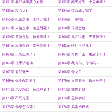
第151章 非我族类其心必异
第152章 阎王好见，小鬼难缠！
第153章 攻心之计
第154章 镇西城，完了！
第155章 以吾之躯，永镇此城！
第156章 一掌拍死
第157章 末路皇帝，凌迟而死！
第158章 传说之地
第159章 龙脉灵池，惊天噩耗！
第160章 疯狂决定，天墓异变！
第161章 极限金丹，青云剑歌！
第162章 唯他不能死！
第163章 天怎么黑了？
第164章 力掷千山，屠敌十万！
第165章 信手斩道劫
第166章 我有鸟，你有吗？
第167章 有我无敌！
第168章 青龙卫
第169章 你不配姓姜！
第170章 吞噬龙脉，镇压药圣？
第171章 风姿绝代，药圣尊者！
第172章 如你所愿！
第173章 不死鬼医
第174章 圣体初成
第175章 你想怎么死？
第176章 风雷初显威