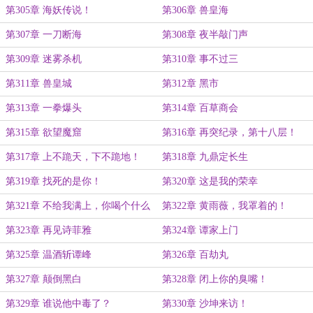
第305章 海妖传说！
第306章 兽皇海
第307章 一刀断海
第308章 夜半敲门声
第309章 迷雾杀机
第310章 事不过三
第311章 兽皇城
第312章 黑市
第313章 一拳爆头
第314章 百草商会
第315章 欲望魔窟
第316章 再突纪录，第十八层！
第317章 上不跪天，下不跪地！
第318章 九鼎定长生
第319章 找死的是你！
第320章 这是我的荣幸
第321章 不给我满上，你喝个什么
第322章 黄雨薇，我罩着的！
劲啊？
第323章 再见诗菲雅
第324章 谭家上门
第325章 温酒斩谭峰
第326章 百劫丸
第327章 颠倒黑白
第328章 闭上你的臭嘴！
第329章 谁说他中毒了？
第330章 沙坤来访！