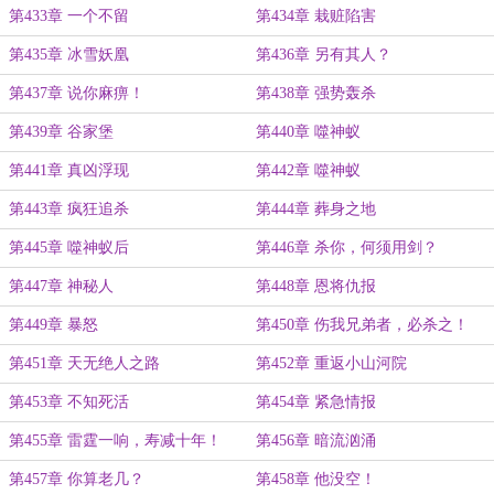
第433章 一个不留
第434章 栽赃陷害
第435章 冰雪妖凰
第436章 另有其人？
第437章 说你麻痹！
第438章 强势轰杀
第439章 谷家堡
第440章 噬神蚁
第441章 真凶浮现
第442章 噬神蚁
第443章 疯狂追杀
第444章 葬身之地
第445章 噬神蚁后
第446章 杀你，何须用剑？
第447章 神秘人
第448章 恩将仇报
第449章 暴怒
第450章 伤我兄弟者，必杀之！
第451章 天无绝人之路
第452章 重返小山河院
第453章 不知死活
第454章 紧急情报
第455章 雷霆一响，寿减十年！
第456章 暗流汹涌
第457章 你算老几？
第458章 他没空！