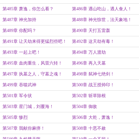
第485章 萧逸，你怎么看？
第486章 遇山吃山，遇人食人！
第487章 神光加持
第488章 神光惊世，法天象地！
第489章 你配吗？
第490章 天打五雷轰
第491章 让天劫来得更猛烈些吧！
第492章 这天劫有毒！
第493章 一起上吧！
第494章 万人渡劫
第495章 血肉重生，风雷六转！
第496章 再入天墓
第497章 执墓之人，守墓之魂！
第498章 弑神七绝剑！
第499章 吞噬武神
第500章 战王授帅印！
第501章 军令状
第502章 斩草除根
第503章 星门城，刘覆海！
第504章 御敌
第505章 惨烈
第506章 大乾，萧逸！
第507章 我献你麻痹！
第508章 十恶不赦