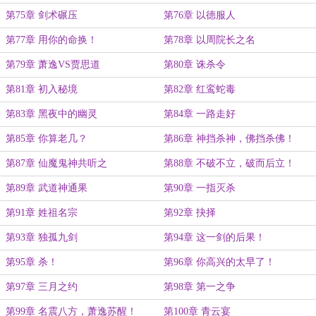
第75章 剑术碾压
第76章 以德服人
第77章 用你的命换！
第78章 以周院长之名
第79章 萧逸VS贾思道
第80章 诛杀令
第81章 初入秘境
第82章 红鸾蛇毒
第83章 黑夜中的幽灵
第84章 一路走好
第85章 你算老几？
第86章 神挡杀神，佛挡杀佛！
第87章 仙魔鬼神共听之
第88章 不破不立，破而后立！
第89章 武道神通果
第90章 一指灭杀
第91章 姓祖名宗
第92章 抉择
第93章 独孤九剑
第94章 这一剑的后果！
第95章 杀！
第96章 你高兴的太早了！
第97章 三月之约
第98章 第一之争
第99章 名震八方，萧逸苏醒！
第100章 青云宴