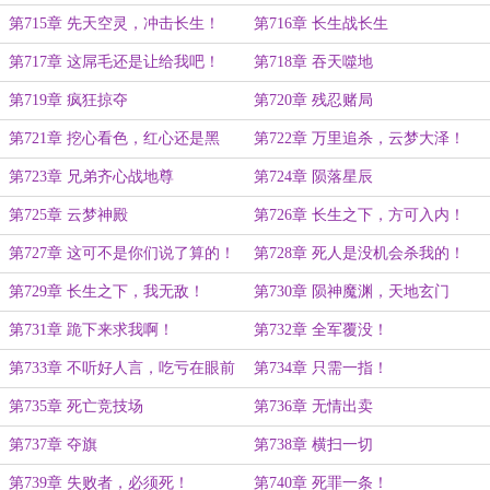
第715章 先天空灵，冲击长生！
第716章 长生战长生
第717章 这屌毛还是让给我吧！
第718章 吞天噬地
第719章 疯狂掠夺
第720章 残忍赌局
第721章 挖心看色，红心还是黑
第722章 万里追杀，云梦大泽！
心？
第723章 兄弟齐心战地尊
第724章 陨落星辰
第725章 云梦神殿
第726章 长生之下，方可入内！
第727章 这可不是你们说了算的！
第728章 死人是没机会杀我的！
第729章 长生之下，我无敌！
第730章 陨神魔渊，天地玄门
第731章 跪下来求我啊！
第732章 全军覆没！
第733章 不听好人言，吃亏在眼前
第734章 只需一指！
啊！
第735章 死亡竞技场
第736章 无情出卖
第737章 夺旗
第738章 横扫一切
第739章 失败者，必须死！
第740章 死罪一条！