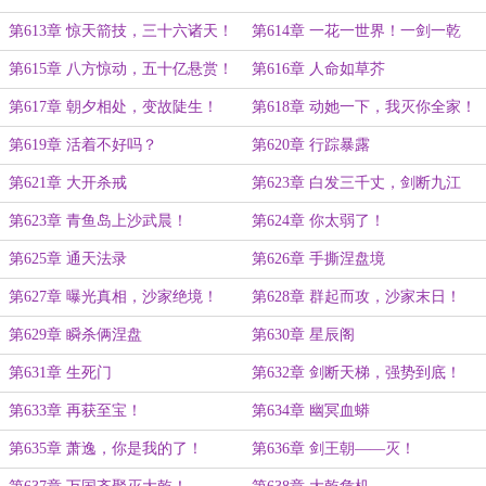
第613章 惊天箭技，三十六诸天！
第614章 一花一世界！一剑一乾
坤！
第615章 八方惊动，五十亿悬赏！
第616章 人命如草芥
第617章 朝夕相处，变故陡生！
第618章 动她一下，我灭你全家！
第619章 活着不好吗？
第620章 行踪暴露
第621章 大开杀戒
第623章 白发三千丈，剑断九江
河！
第623章 青鱼岛上沙武晨！
第624章 你太弱了！
第625章 通天法录
第626章 手撕涅盘境
第627章 曝光真相，沙家绝境！
第628章 群起而攻，沙家末日！
第629章 瞬杀俩涅盘
第630章 星辰阁
第631章 生死门
第632章 剑断天梯，强势到底！
第633章 再获至宝！
第634章 幽冥血蟒
第635章 萧逸，你是我的了！
第636章 剑王朝——灭！