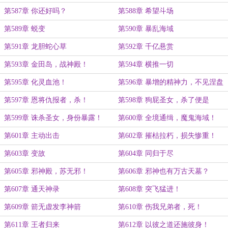
德！
第587章 你还好吗？
第588章 希望斗场
第589章 蜕变
第590章 暴乱海域
第591章 龙胆蛇心草
第592章 千亿悬赏
第593章 金田岛，战神殿！
第594章 横推一切
第595章 化灵血池！
第596章 暴增的精神力，不见涅盘
路！
第597章 恩将仇报者，杀！
第598章 狗屁圣女，杀了便是
第599章 诛杀圣女，身份暴露！
第600章 全境通缉，魔鬼海域！
第601章 主动出击
第602章 摧枯拉朽，损失惨重！
第603章 变故
第604章 同归于尽
第605章 邪神殿，苏无邪！
第606章 邪神也有万古天墓？
第607章 通天神录
第608章 突飞猛进！
第609章 箭无虚发李神箭
第610章 伤我兄弟者，死！
第611章 王者归来
第612章 以彼之道还施彼身！