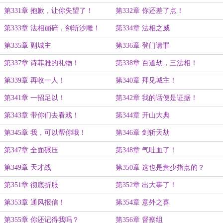
第331章 抱歉，让你失望了！
第332章 你还差了点！
第333章 法相崩碎，剑斩沙雕！
第334章 法相之威
第335章 副城主
第336章 登门请罪
第337章 诗菲雅的礼物！
第338章 百道劫，三法相！
第339章 再收一人！
第340章 拜见城主！
第341章 一招足以！
第342章 我的话便是证据！
第343章 带你们去看戏！
第344章 开山大典
第345章 我，可以帮你哦！
第346章 剑斩天劫
第347章 全面碾压
第348章 气吐血了！
第349章 天才战
第350章 这也是萧少指点的？
第351章 彻底折服
第352章 出大事了！
第353章 通风报信！
第354章 意外之喜
第355章 你还记得我吗？
第356章 督察组