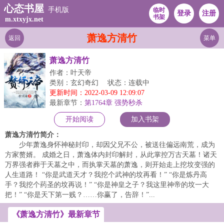
心态书屋
手机版
临时
登录
注册
书架
m.xtxyjx.net
萧逸方清竹
返回
菜单
萧逸方清竹
作者：叶天帝
类别：玄幻奇幻
状态：连载中
更新时间：2022-03-09 12:09:07
最新章节：
第1764章 强势秒杀
开始阅读
加入书架
萧逸方清竹简介：
少年萧逸身怀神秘封印，却因父兄不公，被送往偏远南荒，成为
方家赘婿。 成婚之日，萧逸体内封印解封，从此掌控万古天墓！诸天
万界强者葬于天墓之中，而执掌天墓的萧逸，则开始走上挖坟变强的
人生道路！ “你是武道天才？我挖个武神的坟再看！” “你是炼丹高
手？我挖个药圣的坟再说！” “你是神皇之子？我这里神帝的坟一大
把！” “你是天下第一贱？……你赢了，告辞！”...
《萧逸方清竹》最新章节