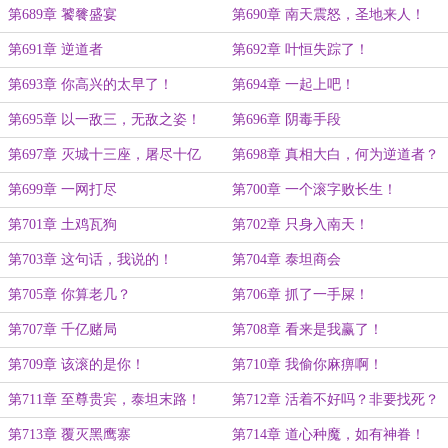
第689章 饕餮盛宴
第690章 南天震怒，圣地来人！
第691章 逆道者
第692章 叶恒失踪了！
第693章 你高兴的太早了！
第694章 一起上吧！
第695章 以一敌三，无敌之姿！
第696章 阴毒手段
第697章 灭城十三座，屠尽十亿
第698章 真相大白，何为逆道者？
人！
第699章 一网打尽
第700章 一个滚字败长生！
第701章 土鸡瓦狗
第702章 只身入南天！
第703章 这句话，我说的！
第704章 泰坦商会
第705章 你算老几？
第706章 抓了一手屎！
第707章 千亿赌局
第708章 看来是我赢了！
第709章 该滚的是你！
第710章 我偷你麻痹啊！
第711章 至尊贵宾，泰坦末路！
第712章 活着不好吗？非要找死？
第713章 覆灭黑鹰寨
第714章 道心种魔，如有神眷！