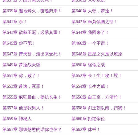
第637章 万国齐聚灭大乾！
第638章 大乾危机
第639章 遍地烽火，萧逸归来！
第640章 大乾，萧逸！
第641章 杀！
第642章 奉萧镇国之命！
第643章 欲戴王冠，必承其重！
第644章 我回来了！
第645章 你不配！
第466章 一个不留！
第647章 萧天骄，滚出来受死！
第648章 星星之火足以燎原
第649章 萧逸战天骄
第650章 宿命之战
第651章 你，败了！
第652章 长！生！秘！境！
第653章 萧逸，死罪！
第654章 长生之威！
第655章 疯狂暴血，硬抗长生！
第656章 白玉京，方清竹！
第657章 他是我男人！
第658章 剑王朝以南，归我！
第659章 神秘人
第660章 拒绝帝位
第661章 那铁憨憨的话你也信？
第662章 休书！