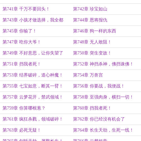
第741章 千万不要回头！
第742章 珍宝如山
第743章 小孩才做选择，我全都
第744章 恩将报仇
要！
第745章 你输了！
第746章 狗一样的东西
第747章 吃你大爷！
第748章 无人敢阻！
第749章 不好意思，让你失望了
第750章 突生变故！
第751章 挡我者死！
第752章 神挡杀神，佛挡诛佛！
第753章 结界破碎，道心种魔！
第754章 万兽宫
第755章 七宝如意，断其一臂！
第756章 你要战，我便战！
第757章 云梦花开，禁武领域！
第758章 至强肉身，横扫一切！
第759章 你算哪根葱？
第760章 挡我者死！
第761章 疯狂杀戮，领域破碎！
第762章 你已经没有机会了
第763章 必死无疑！
第764章 长生天劫，生死一线！