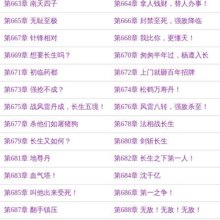
第663章 南天四子
第664章 拿人钱财，替人办事！
第665章 无耻至极
第666章 封禁至死，强敌降临
第667章 针锋相对
第668章 我比你，更懂天！
第669章 想要长生吗？
第670章 匆匆半年过，杨遵入长
生！
第671章 初临药都
第672章 上门就砸百年招牌
第673章 强抢不成？
第674章 松鹤万寿丹！
第675章 战风雷丹成，长生五境！
第676章 风雷八转，强敌杀至！
第677章 杀他们如屠猪狗
第678章 法相战长生
第679章 长生又如何？
第680章 剑斩长生
第681章 地尊丹
第682章 长生之下第一人！
第683章 血气塔！
第684章 沈千亿
第685章 叫他出来受死！
第686章 第一之争！
第687章 翻手镇压
第688章 无敌！无敌！无敌！