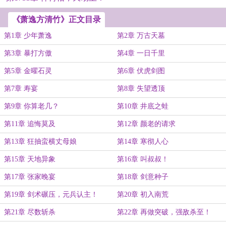
《萧逸方清竹》正文目录
第1章 少年萧逸
第2章 万古天墓
第3章 暴打方傲
第4章 一日千里
第5章 金曜石灵
第6章 伏虎剑图
第7章 寿宴
第8章 失望透顶
第9章 你算老几？
第10章 井底之蛙
第11章 追悔莫及
第12章 颜老的请求
第13章 狂抽蛮横丈母娘
第14章 寒彻人心
第15章 天地异象
第16章 叫叔叔！
第17章 张家晚宴
第18章 剑意种子
第19章 剑术碾压，元兵认主！
第20章 初入南荒
第21章 尽数斩杀
第22章 再做突破，强敌杀至！