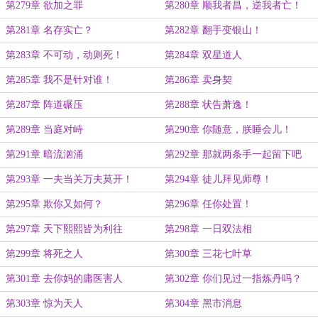
第279章 欲加之罪
第280章 顺我者昌，逆我者亡！
第281章 名存实亡？
第282章 翻手变银山！
第283章 不可动，动则死！
第284章 双星道人
第285章 我不是针对谁！
第286章 卖身契
第287章 阵道碾压
第288章 状告萧逸！
第289章 当庭对峙
第290章 你随意，朕睡会儿！
第291章 暗流汹涌
第292章 那就两条手一起留下吧
第293章 一夫当关万夫莫开！
第294章 徒儿拜见师尊！
第295章 欺你又如何？
第296章 任你处置！
第297章 天下熙熙皆为利往
第298章 一日双法相
第299章 将死之人
第300章 三花七叶草
第301章 去你妈的庸医害人
第302章 你们见过一指炼丹吗？
第303章 惊为天人
第304章 黑市消息