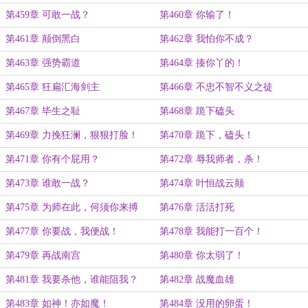
第459章 可敢一战？
第460章 你输了！
第461章 颠倒黑白
第462章 我怕你不成？
第463章 强势霸道
第464章 揍你丫的！
第465章 狂扁汇海剑主
第466章 不忠不智不义之徒
第467章 毕生之耻
第468章 跪下磕头
第469章 力挽狂澜，狠狠打脸！
第470章 跪下，磕头！
第471章 你有个屁用？
第472章 辱我师者，杀！
第473章 谁敢一战？
第474章 叶恒战云颠
第475章 为师在此，何须你来搏
第476章 活活打死
命？
第477章 你要战，我便战！
第478章 我能打一百个！
第479章 再战南宫
第480章 你太弱了！
第481章 我要杀他，谁能阻我？
第482章 战魔血雄
第483章 如神！亦如魔！
第484章 没用的卵蛋！