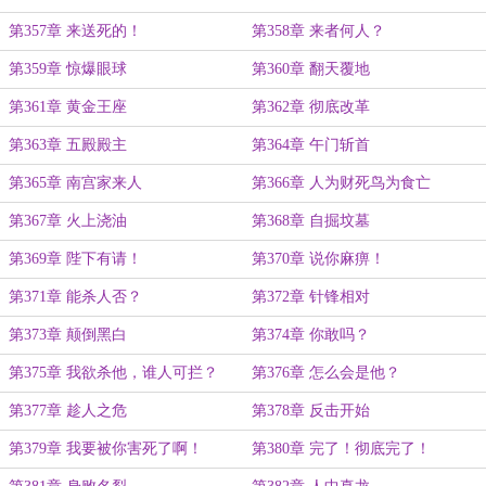
第357章 来送死的！
第358章 来者何人？
第359章 惊爆眼球
第360章 翻天覆地
第361章 黄金王座
第362章 彻底改革
第363章 五殿殿主
第364章 午门斩首
第365章 南宫家来人
第366章 人为财死鸟为食亡
第367章 火上浇油
第368章 自掘坟墓
第369章 陛下有请！
第370章 说你麻痹！
第371章 能杀人否？
第372章 针锋相对
第373章 颠倒黑白
第374章 你敢吗？
第375章 我欲杀他，谁人可拦？
第376章 怎么会是他？
第377章 趁人之危
第378章 反击开始
第379章 我要被你害死了啊！
第380章 完了！彻底完了！