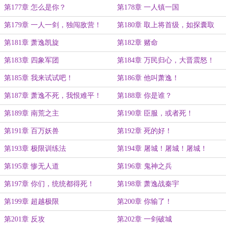
第177章 怎么是你？
第178章 一人镇一国
第179章 一人一剑，独闯敌营！
第180章 取上将首级，如探囊取
物！
第181章 萧逸凯旋
第182章 赌命
第183章 四象军团
第184章 万民归心，大晋震怒！
第185章 我来试试吧！
第186章 他叫萧逸！
第187章 萧逸不死，我恨难平！
第188章 你是谁？
第189章 南荒之主
第190章 臣服，或者死！
第191章 百万妖兽
第192章 死的好！
第193章 极限训练法
第194章 屠城！屠城！屠城！
第195章 惨无人道
第196章 鬼神之兵
第197章 你们，统统都得死！
第198章 萧逸战秦宇
第199章 超越极限
第200章 你输了！
第201章 反攻
第202章 一剑破城