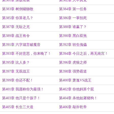
第381章 身败名裂
第382章 人中真龙
第383章 树倒猢狲散
第384章 第一任务
第385章 你算老几？
第386章 一掌拍死
第387章 无耻之尤
第388章 谁赢了？
第389章 战王有令
第390章 黑白双煞
第391章 六字箴言破魔音
第392章 转生傀儡
第393章 不好意思，你来晚了！
第394章 今日之后，再无南宫！
第395章 比人多？
第396章 虎狼之师
第397章 无双战王
第398章 强势霸道
第399章 你还不配！
第400章 萧逸VS战王
第401章 我愿称你为最强！
第402章 你他妈算个屁
第403章 他只是个孩子！
第404章 杀他如屠猪狗！
第405章 长生三大道
第406章 敲诈乾帝