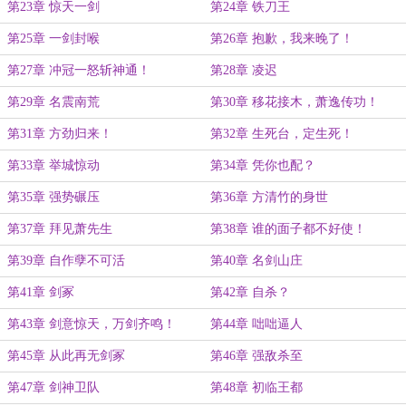
第23章 惊天一剑
第24章 铁刀王
第25章 一剑封喉
第26章 抱歉，我来晚了！
第27章 冲冠一怒斩神通！
第28章 凌迟
第29章 名震南荒
第30章 移花接木，萧逸传功！
第31章 方劲归来！
第32章 生死台，定生死！
第33章 举城惊动
第34章 凭你也配？
第35章 强势碾压
第36章 方清竹的身世
第37章 拜见萧先生
第38章 谁的面子都不好使！
第39章 自作孽不可活
第40章 名剑山庄
第41章 剑冢
第42章 自杀？
第43章 剑意惊天，万剑齐鸣！
第44章 咄咄逼人
第45章 从此再无剑冢
第46章 强敌杀至
第47章 剑神卫队
第48章 初临王都