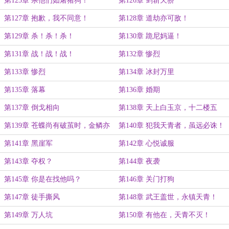
第125章 杀他们如屠猪狗！
第126章 剑斩天骄
第127章 抱歉，我不同意！
第128章 道劫亦可敌！
第129章 杀！杀！杀！
第130章 跪尼妈逼！
第131章 战！战！战！
第132章 惨烈
第133章 惨烈
第134章 冰封万里
第135章 落幕
第136章 婚期
第137章 倒戈相向
第138章 天上白玉京，十二楼五
城！
第139章 苍蝶尚有破茧时，金鳞亦
第140章 犯我天青者，虽远必诛！
有化龙日！
第141章 黑崖军
第142章 心悦诚服
第143章 夺权？
第144章 夜袭
第145章 你是在找他吗？
第146章 关门打狗
第147章 徒手撕风
第148章 武王盖世，永镇天青！
第149章 万人坑
第150章 有他在，天青不灭！