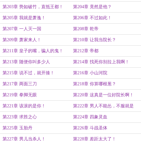
第203章 势如破竹，直抵王都！
第204章 竟然是他？
第205章 我就是萧逸！
第206章 不过如此！
第207章 一人灭一国
第208章 乾帝
第209章 萧家来人！
第210章 让我当院长？
第211章 皇子的嘴，骗人的鬼！
第212章 帝都
第213章 随便你叫多少人
第214章 找死你别拉上我啊！
第215章 说不过，就开揍！
第216章 小山河院
第217章 两面三刀
第218章 你算哪根葱？
第219章 拳脚无眼
第220章 这真是一位好院长啊！
第221章 该滚的是你！
第222章 男人不能怂，不服就是
干！
第223章 求胜之心
第224章 四象灵血
第225章 玉胎丹
第226章 斗战圣体
第227章 男儿当杀人！
第228章 差距太大了！