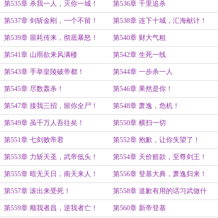
第535章 杀我一人，灭你一城！
第536章 千里追杀
第537章 剑斩金刚，一个不留！
第538章 连下十城，汇海献计！
第539章 噩耗传来，彻底暴怒！
第540章 财大气粗
第541章 山雨欲来风满楼
第542章 生死一线
第543章 手举皇陵破帝都！
第544章 一步杀一人
第545章 尽数轰杀！
第546章 果然是你！
第547章 接我三招，留你全尸！
第548章 萧逸，危机！
第549章 虽千万人吾往矣！
第550章 横扫一切
第551章 七剑败帝君
第552章 抱歉，让你失望了！
第553章 力斩天圣，武帝低头！
第554章 天价赔款，至尊剑王！
第555章 暗无天日，南天来人！
第556章 登基大典，萧逸归来！
第557章 滚出来受死！
第558章 道歉有用的话习武做什
么？
第559章 顺我者昌，逆我者亡！
第560章 新帝登基