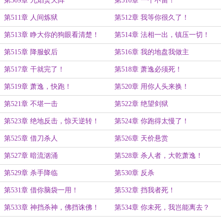
第509章 九焰焚天阵
第510章 一个不留！
第511章 人间炼狱
第512章 我等你很久了！
第513章 睁大你的狗眼看清楚！
第514章 法相一出，镇压一切！
第515章 降服蚁后
第516章 我的地盘我做主
第517章 干就完了！
第518章 萧逸必须死！
第519章 萧逸，快跑！
第520章 用你人头来换！
第521章 不堪一击
第522章 绝望剑狱
第523章 绝地反击，惊天逆转！
第524章 你跑得太慢了！
第525章 借刀杀人
第526章 天价悬赏
第527章 暗流汹涌
第528章 杀人者，大乾萧逸！
第529章 杀手降临
第530章 反杀
第531章 借你脑袋一用！
第532章 挡我者死！
第533章 神挡杀神，佛挡诛佛！
第534章 你未死，我岂能离去？