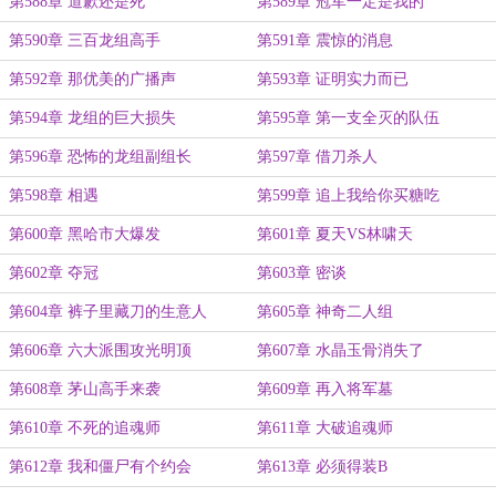
第588章 道歉还是死
第589章 冠军一定是我的
第590章 三百龙组高手
第591章 震惊的消息
第592章 那优美的广播声
第593章 证明实力而已
第594章 龙组的巨大损失
第595章 第一支全灭的队伍
第596章 恐怖的龙组副组长
第597章 借刀杀人
第598章 相遇
第599章 追上我给你买糖吃
第600章 黑哈市大爆发
第601章 夏天VS林啸天
第602章 夺冠
第603章 密谈
第604章 裤子里藏刀的生意人
第605章 神奇二人组
第606章 六大派围攻光明顶
第607章 水晶玉骨消失了
第608章 茅山高手来袭
第609章 再入将军墓
第610章 不死的追魂师
第611章 大破追魂师
第612章 我和僵尸有个约会
第613章 必须得装B