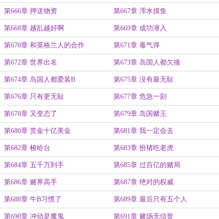
第666章 押送物资
第667章 浑水摸鱼
第668章 越乱越好啊
第669章 成功潜入
第670章 和英格兰人的合作
第671章 毒气弹
第672章 世界出名
第673章 岛国人都欠揍
第674章 岛国人都爱装B
第675章 没有最无耻
第676章 只有更无耻
第677章 危急一刻
第678章 又变态了
第679章 岛国赌王
第680章 赏金十亿美金
第681章 我一定会去
第682章 梭哈台
第683章 扮猪吃老虎
第684章 五千万到手
第685章 过百亿的赌局
第686章 赌界高手
第687章 绝对的权威
第688章 牛B习惯了
第689章 最后只有五个人
第690章 冲动是魔鬼
第691章 赌场无信誉