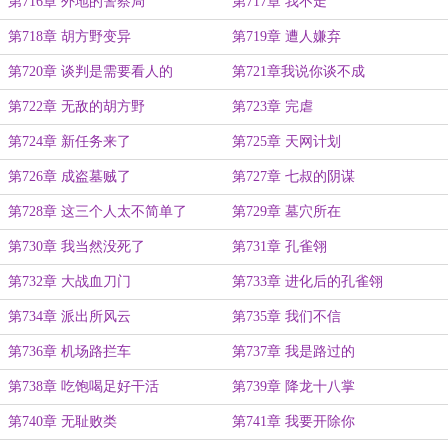
第716章 外地的警察局
第717章 我不走
第718章 胡方野变异
第719章 遭人嫌弃
第720章 谈判是需要看人的
第721章我说你谈不成
第722章 无敌的胡方野
第723章 完虐
第724章 新任务来了
第725章 天网计划
第726章 成盗墓贼了
第727章 七叔的阴谋
第728章 这三个人太不简单了
第729章 墓穴所在
第730章 我当然没死了
第731章 孔雀翎
第732章 大战血刀门
第733章 进化后的孔雀翎
第734章 派出所风云
第735章 我们不信
第736章 机场路拦车
第737章 我是路过的
第738章 吃饱喝足好干活
第739章 降龙十八掌
第740章 无耻败类
第741章 我要开除你