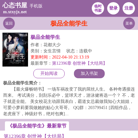
心态书屋
手机版
临时
登录
注册
书架
m.xtxyjx.net
极品全能学生
返回
菜单
极品全能学生
作者：花都大少
类别：女生言情
状态：连载中
更新时间：2022-04-10 21:13:19
最新章节：
第12396章 创世神【大结局】
开始阅读
加入书架
极品全能学生简介：
【最火爆畅销书】 一场车祸改变了我的屌丝人生。 各种奇遇接连
而来。 考试满分，刮刮乐必中，篮球天才，游泳健将选一个？ 不，老
子就是全能。 美女校花主动跟我表白，霸道女总裁做我知心大姐姐，
可爱小萝莉要我做她的贴心大哥哥。 QQ群：203799451 [四组作品，
老虎座下，神级好书，绝对包爽]...
《极品全能学生》最新章节
第12396章 创世神【大结局】