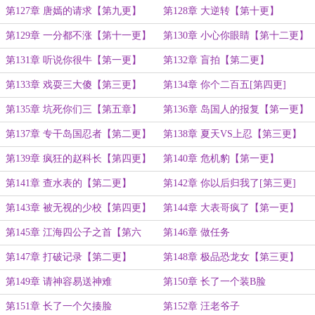
第127章 唐嫣的请求【第九更】
第128章 大逆转【第十更】
第129章 一分都不涨【第十一更】
第130章 小心你眼睛【第十二更】
第131章 听说你很牛【第一更】
第132章 盲拍【第二更】
第133章 戏耍三大傻【第三更】
第134章 你个二百五[第四更]
第135章 坑死你们三【第五章】
第136章 岛国人的报复【第一更】
第137章 专干岛国忍者【第二更】
第138章 夏天VS上忍【第三更】
第139章 疯狂的赵科长【第四更】
第140章 危机豹【第一更】
第141章 查水表的【第二更】
第142章 你以后归我了[第三更]
第143章 被无视的少校【第四更】
第144章 大表哥疯了【第一更】
第145章 江海四公子之首【第六
第146章 做任务
更】
第147章 打破记录【第二更】
第148章 极品恐龙女【第三更】
第149章 请神容易送神难
第150章 长了一个装B脸
第151章 长了一个欠揍脸
第152章 汪老爷子