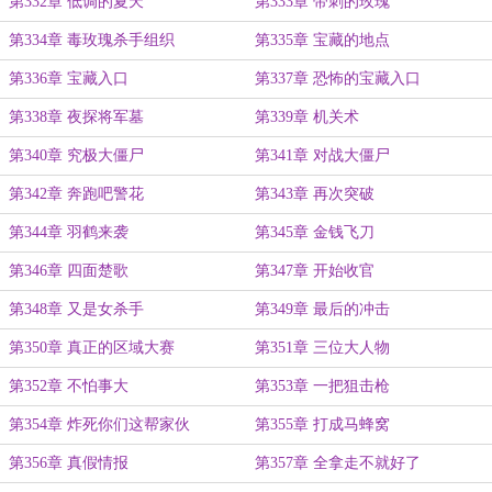
第332章 低调的夏天
第333章 带刺的玫瑰
第334章 毒玫瑰杀手组织
第335章 宝藏的地点
第336章 宝藏入口
第337章 恐怖的宝藏入口
第338章 夜探将军墓
第339章 机关术
第340章 究极大僵尸
第341章 对战大僵尸
第342章 奔跑吧警花
第343章 再次突破
第344章 羽鹤来袭
第345章 金钱飞刀
第346章 四面楚歌
第347章 开始收官
第348章 又是女杀手
第349章 最后的冲击
第350章 真正的区域大赛
第351章 三位大人物
第352章 不怕事大
第353章 一把狙击枪
第354章 炸死你们这帮家伙
第355章 打成马蜂窝
第356章 真假情报
第357章 全拿走不就好了