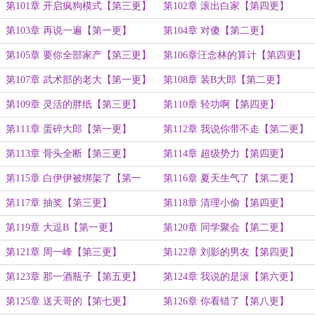
第101章 开启疯狗模式【第三更】
第102章 滚出白家【第四更】
第103章 再说一遍【第一更】
第104章 对傻【第二更】
第105章 要你全部家产【第三更】
第106章汪念林的算计【第四更】
第107章 武术部的老大【第一更】
第108章 装B大郎【第二更】
第109章 灵活的胖纸【第三更】
第110章 轻功啊【第四更】
第111章 蛋碎大郎【第一更】
第112章 我说你带不走【第二更】
第113章 骨头全断【第三更】
第114章 超级势力【第四更】
第115章 白伊伊被绑架了【第一
第116章 夏天生气了【第二更】
更】
第117章 抽奖【第三更】
第118章 清理小偷【第四更】
第119章 大逗B【第一更】
第120章 同学聚会【第二更】
第121章 周一峰【第三更】
第122章 刘影的男友【第四更】
第123章 那一酒瓶子【第五更】
第124章 我说的是滚【第六更】
第125章 送天哥的【第七更】
第126章 你看错了【第八更】