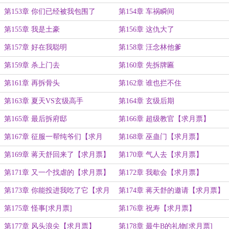
第153章 你们已经被我包围了
第154章 车祸瞬间
第155章 我是土豪
第156章 这仇大了
第157章 好在我聪明
第158章 汪念林他爹
第159章 杀上门去
第160章 先拆牌匾
第161章 再拆骨头
第162章 谁也拦不住
第163章 夏天VS玄级高手
第164章 玄级后期
第165章 最后拆府邸
第166章 超级教官【求月票】
第167章 征服一帮纯爷们【求月
第168章 巫蛊门【求月票】
票】
第169章 蒋天舒回来了【求月票】
第170章 气人去【求月票】
第171章 又一个找虐的【求月票】
第172章 我歇会【求月票】
第173章 你能投进我吃了它【求月
第174章 蒋天舒的邀请【求月票】
票】
第175章 怪事[求月票]
第176章 祝寿【求月票】
第177章 风头浪尖【求月票】
第178章 最牛B的礼物[求月票]